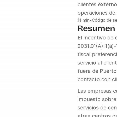
clientes extern
operaciones de s
11 min
•
Código de se
Resumen
El incentivo de
2031.01(A)-1(a)
fiscal preferenc
servicio al clie
fuera de Puerto
contacto con cl
Las empresas cal
impuesto sobre l
servicios de ce
atrae centros de