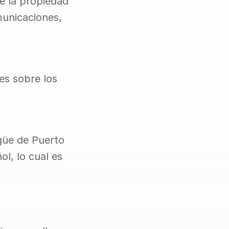
 la propiedad 
unicaciones, 
s sobre los 
güe de Puerto 
l, lo cual es 