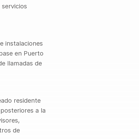
servicios 
 instalaciones 
base en Puerto 
de llamadas de 
ado residente 
osteriores a la 
sores, 
ros de 