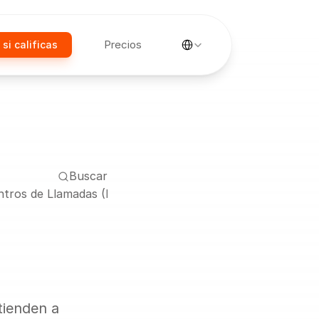
Select Language
Precios
 si calificas
Buscar
ntros de Llamadas (Exportaciones)
ienden a 