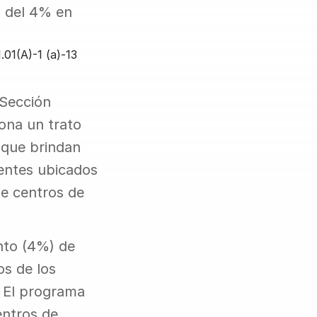
 del 4% en 
01(A)-1 (a)-13
Sección 
ona un trato 
 que brindan 
ientes ubicados 
e centros de 
nto (4%) de 
s de los 
 El programa 
ntros de 