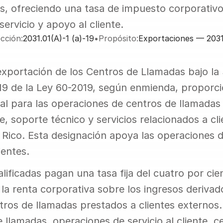
os, ofreciendo una tasa de impuesto corporativo
ervicio y apoyo al cliente.
cción:
2031.01(A)-1 (a)-19
•
Propósito:
Exportaciones — 2031.
 exportación de los Centros de Llamadas bajo la 
-19 de la Ley 60-2019, según enmienda, proporci
ial para las operaciones de centros de llamadas
nte, soporte técnico y servicios relacionados a cl
 Rico. Esta designación apoya las operaciones d
ientes.
ificadas pagan una tasa fija del cuatro por cie
a renta corporativa sobre los ingresos derivado
ntros de llamadas prestados a clientes externos.
 llamadas, operaciones de servicio al cliente, ce