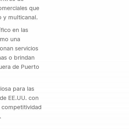
merciales que 
o y multicanal.
ico en las 
omo una 
onan servicios 
as o brindan 
uera de Puerto 
osa para las 
de EE.UU. con 
 competitividad 
.