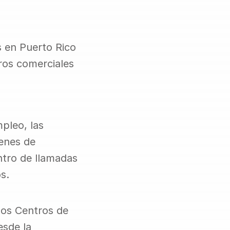
 en Puerto Rico 
ros comerciales 
leo, las 
enes de 
ntro de llamadas 
s.
los Centros de 
sde la 