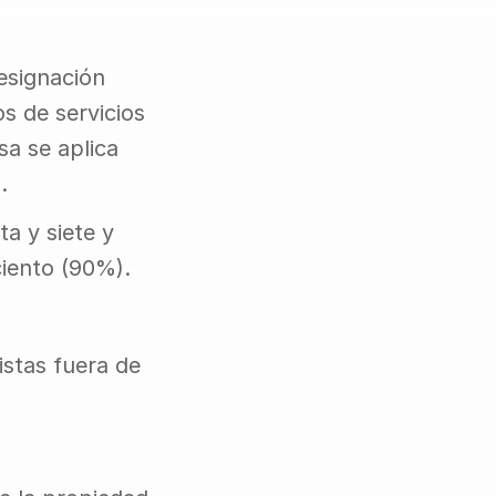
signación 
s de servicios 
a se aplica 
.
a y siete y 
ciento (90%).
stas fuera de 