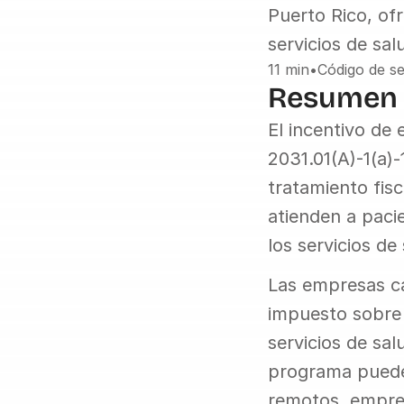
Puerto Rico, of
servicios de sal
11 min
•
Código de se
Resumen
El incentivo de 
2031.01(A)-1(a)
tratamiento fisc
atienden a paci
los servicios d
Las empresas cal
impuesto sobre l
servicios de sal
programa puede 
remotos, empres