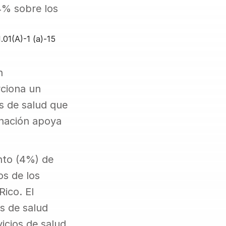
% sobre los 
01(A)-1 (a)-15
 
ciona un 
s de salud que 
nación apoya 
nto (4%) de 
s de los 
ico. El 
 de salud 
cios de salud 