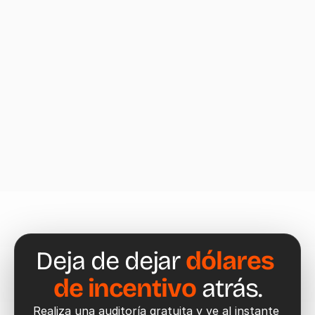
Rico?
¿Puedo integrar IncentivesPRO con mi 
software de contabilidad existente?
¿Qué sucede si cambian las regulaciones 
después de que he solicitado un 
incentivo?
Deja de dejar 
dólares 
de incentivo
 atrás.
Realiza una auditoría gratuita y ve al instante 