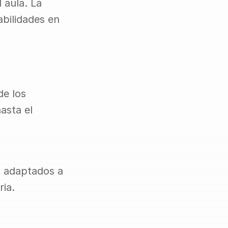
aula. La 
bilidades en 
e los 
sta el 
s adaptados a 
ria.