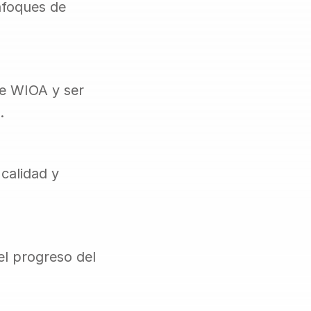
nfoques de 
e WIOA y ser 
.
alidad y 
l progreso del 