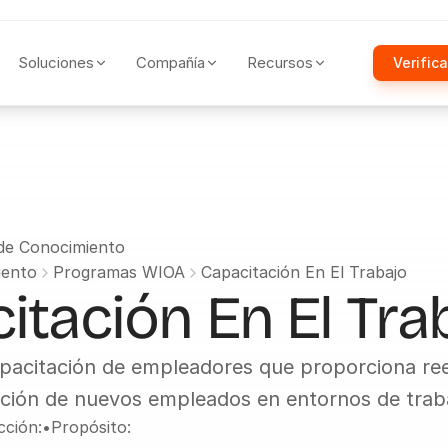
Soluciones
Compañía
Recursos
Verifica
 de Conocimiento
iento
Programas WIOA
Capacitación En El Trabajo
itación En El Tra
acitación de empleadores que proporciona reem
ación de nuevos empleados en entornos de traba
cción:
•
Propósito: