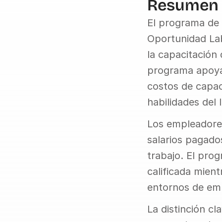
Resumen
El programa de 
Oportunidad La
la capacitación
programa apoya 
costos de capaci
habilidades del 
Los empleadores
salarios pagados
trabajo. El pro
calificada mien
entornos de emp
La distinción cl