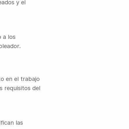
ados y el 
a los 
pleador.
en el trabajo 
 requisitos del 
ican las 