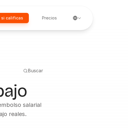
Select Language
Precios
 si calificas
Buscar
bajo
bolso salarial 
jo reales.